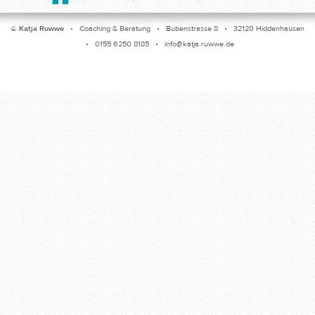
©
Katja Ruwwe
• Coaching & Beratung • Bubenstrasse 8 • 32120 Hiddenhausen
• 0155 6250 8185 •
info@katja.ruwwe.de