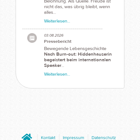
Belohnung. Als Quelle. Freude ist
nicht das, was übrig bleibt, wenn
alles...
Weiterlesen...
03.08.2026
Pressebericht
Bewegende Lebensgeschichte
Nach Burn-out: Hiddenhauserin
begeistert beim internationalen
Speaker
...
Weiterlesen...
Home
Kontakt
Impressum
Datenschutz