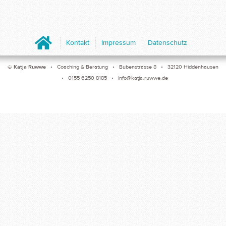
Home
Kontakt
Impressum
Datenschutz
©
Katja Ruwwe
• Coaching & Beratung • Bubenstrasse 8 • 32120 Hiddenhausen
• 0155 6250 8185 •
info@katja.ruwwe.de