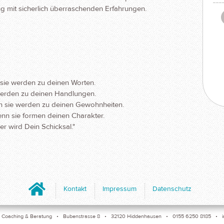
g mit sicherlich überraschenden Erfahrungen.
sie werden zu deinen Worten.
werden zu deinen Handlungen.
n sie werden zu deinen Gewohnheiten.
nn sie formen deinen Charakter.
r wird Dein Schicksal."
Home
Kontakt
Impressum
Datenschutz
oaching & Beratung • Bubenstrasse 8 • 32120 Hiddenhausen • 0155 6250 8185 •