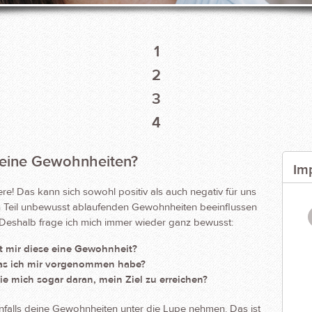
1
2
3
4
deine Gewohnheiten?
Im
e! Das kann sich sowohl positiv als auch negativ für uns
 Teil unbewusst ablaufenden Gewohnheiten beeinflussen
 Deshalb frage ich mich immer wieder ganz bewusst:
t mir diese eine Gewohnheit?
, was ich mir vorgenommen habe?
ie mich sogar daran, mein Ziel zu erreichen?
nfalls deine Gewohnheiten unter die Lupe nehmen. Das ist