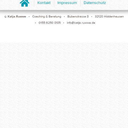
Home
Kontakt
Impressum
Datenschutz
©
Katja Ruwwe
• Coaching & Beratung • Bubenstrasse 8 • 32120 Hiddenhausen
• 0155 6250 8185 •
info@katja.ruwwe.de