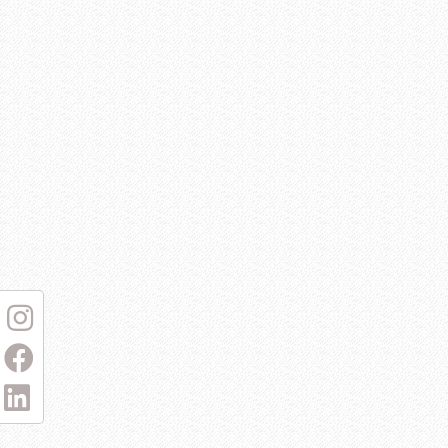
I
F
L