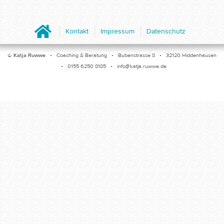
Home
Kontakt
Impressum
Datenschutz
©
Katja Ruwwe
• Coaching & Beratung • Bubenstrasse 8 • 32120 Hiddenhausen
• 0155 6250 8185 •
info@katja.ruwwe.de