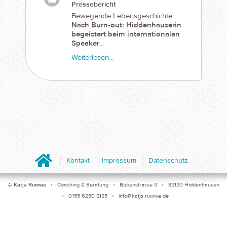
Pressebericht
Bewegende Lebensgeschichte
Nach Burn-out: Hiddenhauserin
begeistert beim internationalen
Speaker
...
Weiterlesen...
Home
Kontakt
Impressum
Datenschutz
©
Katja Ruwwe
• Coaching & Beratung • Bubenstrasse 8 • 32120 Hiddenhausen
• 0155 6250 8185 •
info@katja.ruwwe.de